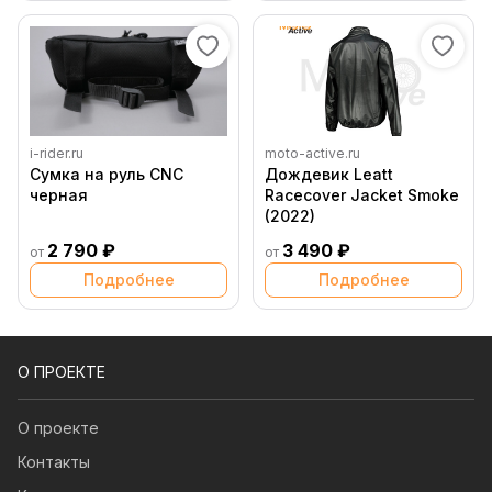
i-rider.ru
moto-active.ru
Сумка на руль CNC
Дождевик Leatt
черная
Racecover Jacket Smoke
(2022)
2 790 ₽
3 490 ₽
от
от
Подробнее
Подробнее
О ПРОЕКТЕ
О проекте
Контакты