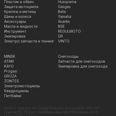
Пластик и обвес
Husqvarna
Защита мотоцикла
Gasgas
Крепеж и метизы
Beta
Шины и колеса
Yamaha
Аксессуары
Avantis
Масла и жидкости
BSE
Инструмент
REGULMOTO
Экипировка
GR
Электро запчасти и тюнинг
VINTO
MINSK
Снегоходы
ATAKI
Запчасти для снегоходов
KAYO
Экипировка для снегохода
Progasi
GROZA
ZONTES
Электромотоциклы
Квадроциклы
Питбайки
Купить эндуро мотоцикл
Эндуро мотоциклы 250 см³
Gaerne SG 12
Stark Varg
Фильтры HifloFiltro
Шлем Airoh