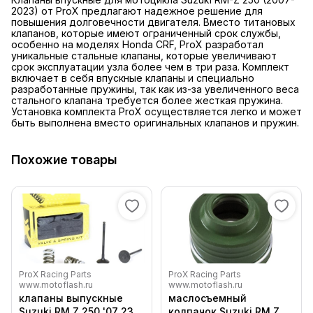
2023) от ProX предлагают надежное решение для
повышения долговечности двигателя. Вместо титановых
клапанов, которые имеют ограниченный срок службы,
особенно на моделях Honda CRF, ProX разработал
уникальные стальные клапаны, которые увеличивают
срок эксплуатации узла более чем в три раза. Комплект
включает в себя впускные клапаны и специально
разработанные пружины, так как из-за увеличенного веса
стального клапана требуется более жесткая пружина.
Установка комплекта ProX осуществляется легко и может
быть выполнена вместо оригинальных клапанов и пружин.
Похожие товары
ProX Racing Parts
ProX Racing Parts
www.motoflash.ru
www.motoflash.ru
клапаны выпускные
маслосъемный
Suzuki RM Z 250 '07 23
колпачок Suzuki RM Z