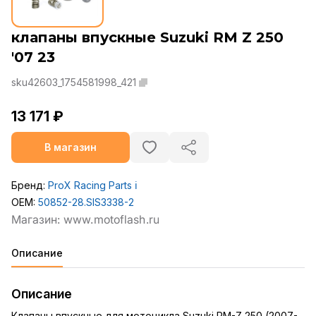
клапаны впускные Suzuki RM Z 250
'07 23
sku42603_1754581998_421
13 171 ₽
В магазин
Бренд:
ProX Racing Parts
ℹ️
OEM:
50852-28.SIS3338-2
Описание
Описание
Клапаны впускные для мотоцикла Suzuki RM-Z 250 (2007-