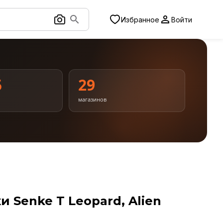
Избранное
Войти
5
29
магазинов
 Senke T Leopard, Alien