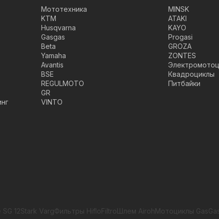
Мототехника
MINSK
KTM
ATAKI
Husqvarna
KAYO
Gasgas
Progasi
Beta
GROZA
Yamaha
ZONTES
Avantis
Электромотоц
BSE
Квадроциклы
REGULMOTO
Питбайки
GR
инг
VINTO
 SG 12
Stark Varg
Фильтры HifloFiltro
Шлем Airoh
Мотоциклы GasGa