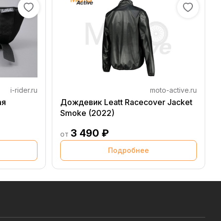
i-rider.ru
moto-active.ru
ая
Дождевик Leatt Racecover Jacket
Smoke (2022)
3 490 ₽
от
Подробнее