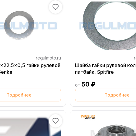
regulmoto.ru
r
x22,5x0,5 гайки рулевой
Шайба гайки рулевой ко
Senke
питбайк, Spitfire
₽
50 ₽
от
Подробнее
Подробнее