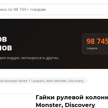
ов
98 74
нов
товаров
для эндуро, мотокросса и других.
ой колонки Senke T Leopard, Alien Monster, Discovery
Гайки рулевой колонки
Monster, Discovery