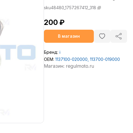
sku48480_1757267412_318
200 ₽
В магазин
Бренд:
ℹ️
OEM:
1137100-020000, 113700-019000