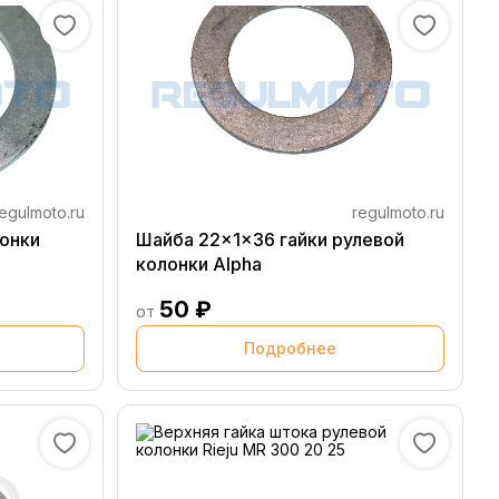
egulmoto.ru
regulmoto.ru
лонки
Шайба 22x1x36 гайки рулевой
колонки Alpha
50 ₽
от
Подробнее