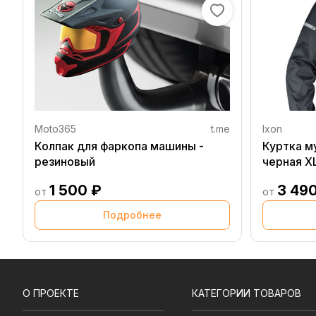
Moto365
t.me
Ixon
Колпак для фаркопа машины -
Куртка м
резиновый
черная X
1 500 ₽
3 49
от
от
Подробнее
О ПРОЕКТЕ
КАТЕГОРИИ ТОВАРОВ