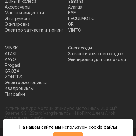
Шины и колеса
Yamaha
Аксессуары
Avantis
Масла и жидкости
BSE
Инструмент
REGULMOTO
Экипировка
GR
Электро запчасти и тюнинг
VINTO
MINSK
Снегоходы
ATAKI
Запчасти для снегоходов
KAYO
Экипировка для снегохода
Progasi
GROZA
ZONTES
Электромотоциклы
Квадроциклы
Питбайки
Купить эндуро мотоцикл
Эндуро мотоциклы 250 см³
Gaerne SG 12
Stark Varg
Фильтры HifloFiltro
Шлем Airoh
Мотоциклы GasGas
На нашем сайте мы используем cookie файлы