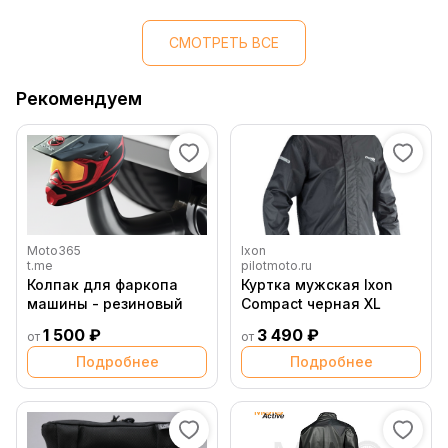
СМОТРЕТЬ ВСЕ
Рекомендуем
Moto365
Ixon
t.me
pilotmoto.ru
Колпак для фаркопа
Куртка мужская Ixon
машины - резиновый
Compact черная XL
1 500 ₽
3 490 ₽
от
от
Подробнее
Подробнее