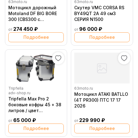
63moto.ru
63moto.ru
Мотоцикл дорожный
Скутер VMC CORSA RS
Motoland DF BIG BORE
BY49QT 2A 49 см3
300 (CBS300 с
СЕРИЯ N1500
балансиром)
274 450 ₽
96 000 ₽
от
от
Подробнее
Подробнее
Tripfella
63moto.ru
adv-shop.ru
Мотоцикл ATAKI BATLLO
Tripfella Max Pro 2
(4T PR300) ПТС 17 17
боковые кофры 45 + 38
2026
литров / цвет
Серебристый
65 000 ₽
229 990 ₽
от
от
Подробнее
Подробнее