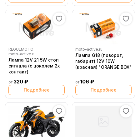
REGULMOTO
moto-active.ru
moto-active.ru
Лампа G18 (поворот,
Лампа 12V 21 5W стоп
габарит) 12V 10W
сигнала (с цоколем 2х
(красная) "ORANGE BOX"
контакт)
320 ₽
106 ₽
от
от
Подробнее
Подробнее