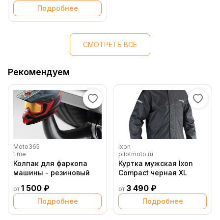
Подробнее
СМОТРЕТЬ ВСЕ
Рекомендуем
Moto365
Ixon
t.me
pilotmoto.ru
Колпак для фаркопа
Куртка мужская Ixon
машины - резиновый
Compact черная XL
1 500 ₽
3 490 ₽
от
от
Подробнее
Подробнее