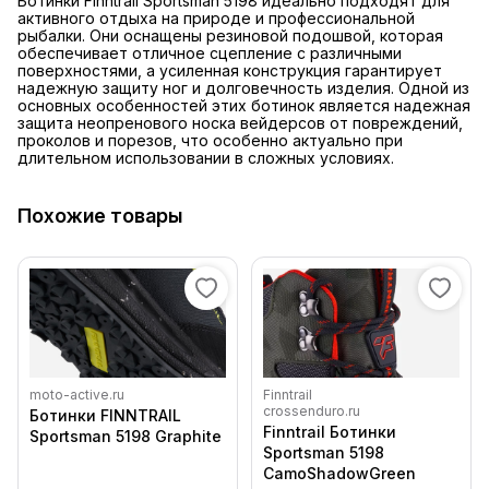
Ботинки Finntrail Sportsman 5198 идеально подходят для
активного отдыха на природе и профессиональной
рыбалки. Они оснащены резиновой подошвой, которая
обеспечивает отличное сцепление с различными
поверхностями, а усиленная конструкция гарантирует
надежную защиту ног и долговечность изделия. Одной из
основных особенностей этих ботинок является надежная
защита неопренового носка вейдерсов от повреждений,
проколов и порезов, что особенно актуально при
длительном использовании в сложных условиях.
Похожие товары
moto-active.ru
Finntrail
crossenduro.ru
Ботинки FINNTRAIL
Finntrail Ботинки
Sportsman 5198 Graphite
Sportsman 5198
CamoShadowGreen