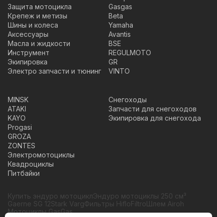
Защита мотоцикла
Gasgas
Крепеж и метизы
Beta
Шины и колеса
Yamaha
Аксессуары
Avantis
Масла и жидкости
BSE
Инструмент
REGULMOTO
Экипировка
GR
Электро запчасти и тюнинг
VINTO
MINSK
Снегоходы
ATAKI
Запчасти для снегоходов
KAYO
Экипировка для снегохода
Progasi
GROZA
ZONTES
Электромотоциклы
Квадроциклы
Питбайки
Купить эндуро мотоцикл
Эндуро мотоциклы 250 см³
Gaerne SG 12
Stark Varg
Фильтры HifloFiltro
Шлем Airoh
Мотоциклы GasGas