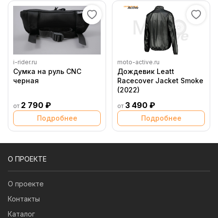
i-rider.ru
moto-active.ru
Сумка на руль CNC
Дождевик Leatt
черная
Racecover Jacket Smoke
(2022)
2 790 ₽
3 490 ₽
от
от
Подробнее
Подробнее
О ПРОЕКТЕ
О проекте
Контакты
Каталог