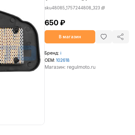
sku48085_1757244808_323
650 ₽
В магазин
Бренд:
ℹ️
OEM:
102618