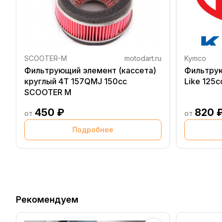
SCOOTER-M
motodart.ru
Kymco
Фильтрующий элемент (кассета)
Фильтрую
круглый 4T 157QMJ 150сс
Like 125c
SCOOTER M
450 ₽
820 
от
от
Подробнее
Рекомендуем