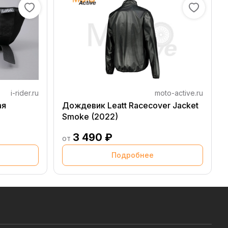
i-rider.ru
moto-active.ru
ая
Дождевик Leatt Racecover Jacket
Smoke (2022)
3 490 ₽
от
Подробнее