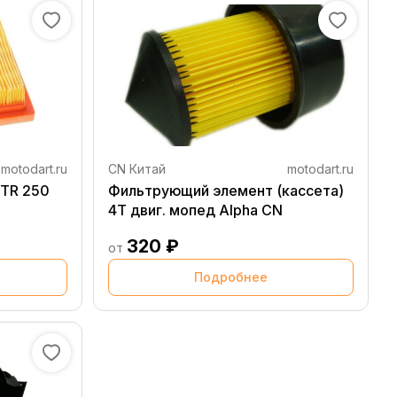
motodart.ru
CN Китай
motodart.ru
TR 250
Фильтрующий элемент (кассета)
4T двиг. мопед Alpha CN
320 ₽
от
Подробнее