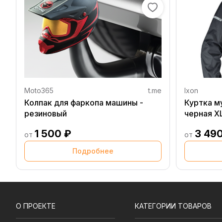
Moto365
t.me
Ixon
Колпак для фаркопа машины -
Куртка м
резиновый
черная X
1 500 ₽
3 49
от
от
Подробнее
О ПРОЕКТЕ
КАТЕГОРИИ ТОВАРОВ