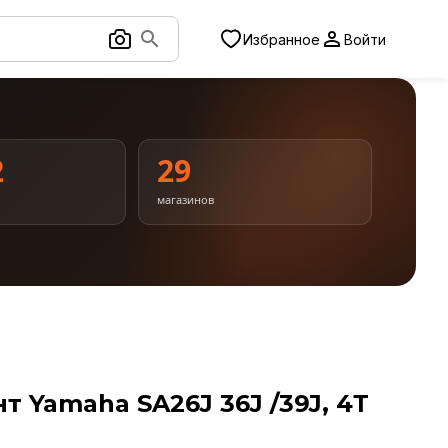
Избранное
Войти
2
29
магазинов
Yamaha SA26J 36J /39J, 4Т