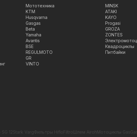
Мототехника
MINSK
KTM
ATAKI
Husqvarna
KAYO
Gasgas
Progasi
Beta
GROZA
Yamaha
ZONTES
Avantis
Электромотоц
BSE
Квадроциклы
REGULMOTO
Питбайки
GR
инг
VINTO
 SG 12
Stark Varg
Фильтры HifloFiltro
Шлем Airoh
Мотоциклы GasGa