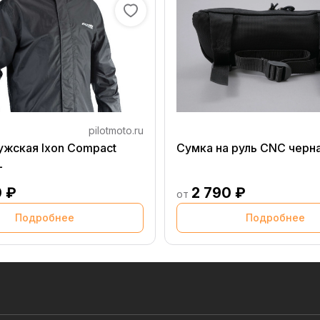
pilotmoto.ru
ужская Ixon Compact
Сумка на руль CNC черн
L
0 ₽
2 790 ₽
от
Подробнее
Подробнее