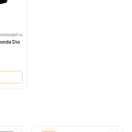
motodart.ru
onda Dio