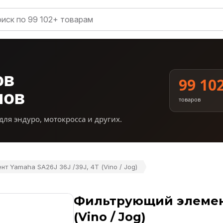
ов
99 10
нов
товаров
для эндуро, мотокросса и других.
 Yamaha SA26J 36J /39J, 4Т (Vino / Jog)
Фильтрующий элемент 
(Vino / Jog)