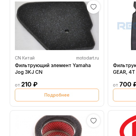
CN Китай
motodart.ru
Фильтрующий элемент Yamaha
Фильтру
Jog 3KJ CN
GEAR, 4Т
210 ₽
700 
от
от
Подробнее