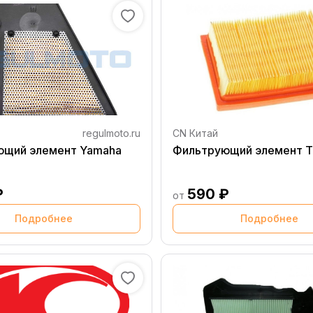
regulmoto.ru
CN Китай
ющий элемент Yamaha
Фильтрующий элемент T
₽
590 ₽
от
Подробнее
Подробнее