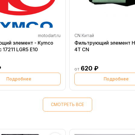
motodart.ru
CN Китай
щий элемент - Kymco
Фильтрующий элемент H
c 17211 LGR5 E10
4T CN
₽
620 ₽
от
Подробнее
Подробнее
СМОТРЕТЬ ВСЕ