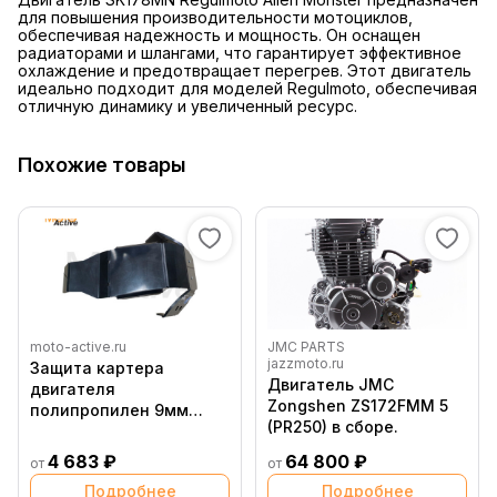
для повышения производительности мотоциклов,
обеспечивая надежность и мощность. Он оснащен
радиаторами и шлангами, что гарантирует эффективное
охлаждение и предотвращает перегрев. Этот двигатель
идеально подходит для моделей Regulmoto, обеспечивая
отличную динамику и увеличенный ресурс.
Похожие товары
moto-active.ru
JMC PARTS
jazzmoto.ru
Защита картера
Двигатель JMC
двигателя
Zongshen ZS172FMM 5
полипропилен 9мм
(PR250) в сборе.
Regulmoto Crosstrec 300
(SK178MN)
4 683 ₽
64 800 ₽
от
от
Подробнее
Подробнее