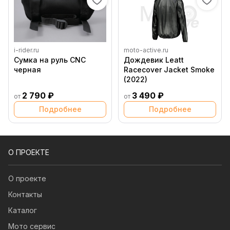
i-rider.ru
moto-active.ru
Сумка на руль CNC
Дождевик Leatt
черная
Racecover Jacket Smoke
(2022)
2 790 ₽
3 490 ₽
от
от
Подробнее
Подробнее
О ПРОЕКТЕ
О проекте
Контакты
Каталог
Мото сервис