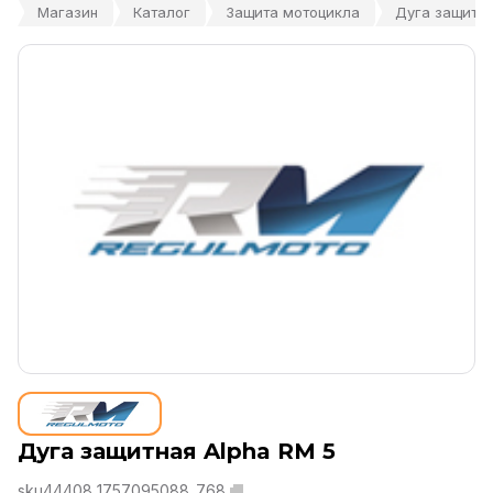
Магазин
Каталог
Защита мотоцикла
Дуга защитна
Дуга защитная Alpha RM 5
sku44408_1757095088_768