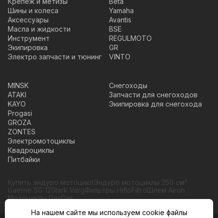
Крепеж и метизы
Beta
Шины и колеса
Yamaha
Аксессуары
Avantis
Масла и жидкости
BSE
Инструмент
REGULMOTO
Экипировка
GR
Электро запчасти и тюнинг
VINTO
MINSK
Снегоходы
ATAKI
Запчасти для снегоходов
KAYO
Экипировка для снегохода
Progasi
GROZA
ZONTES
Электромотоциклы
Квадроциклы
Питбайки
Купить эндуро мотоцикл
Эндуро мотоциклы 250 см³
Gaerne SG 12
Stark Varg
Фильтры HifloFiltro
Шлем Airoh
Мотоциклы GasGas
На нашем сайте мы используем cookie файлы