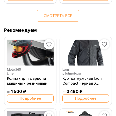
СМОТРЕТЬ ВСЕ
Рекомендуем
Moto365
Ixon
t.me
pilotmoto.ru
Колпак для фаркопа
Куртка мужская Ixon
машины - резиновый
Compact черная XL
1 500 ₽
3 490 ₽
от
от
Подробнее
Подробнее