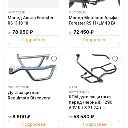
63moto.ru
63moto.ru
Мопед Альфа Forester
Мопед Motoland Альфа
RS 11 18 18
Forester RS 11 (LM48 B)
78 950 ₽
72 450 ₽
от
от
Подробнее
Подробнее
regulmoto.ru
KTM
adv-shop.ru
Дуга защитная
KTM дуги защитные
Regulmoto Discovery
перед (черный) 1290
ADV R / S 21 24 (
61912068044C1 )
8 900 ₽
53 580 ₽
от
от
Подробнее
Подробнее