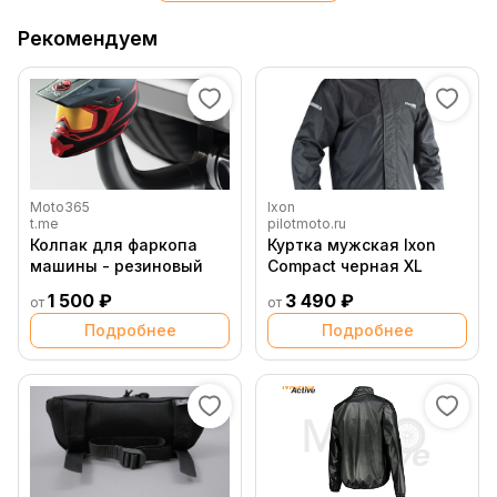
Рекомендуем
Moto365
Ixon
t.me
pilotmoto.ru
Колпак для фаркопа
Куртка мужская Ixon
машины - резиновый
Compact черная XL
1 500 ₽
3 490 ₽
от
от
Подробнее
Подробнее