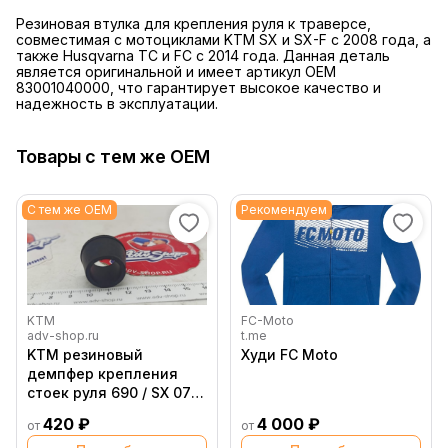
Резиновая втулка для крепления руля к траверсе,
совместимая с мотоциклами KTM SX и SX-F с 2008 года, а
также Husqvarna TC и FC с 2014 года. Данная деталь
является оригинальной и имеет артикул OEM
83001040000, что гарантирует высокое качество и
надежность в эксплуатации.
Товары с тем же OEM
С тем же OEM
Рекомендуем
KTM
FC-Moto
adv-shop.ru
t.me
KTM резиновый
Худи FC Moto
демпфер крепления
стоек руля 690 / SX 07
20 ( 83001040000 )
420 ₽
4 000 ₽
от
от