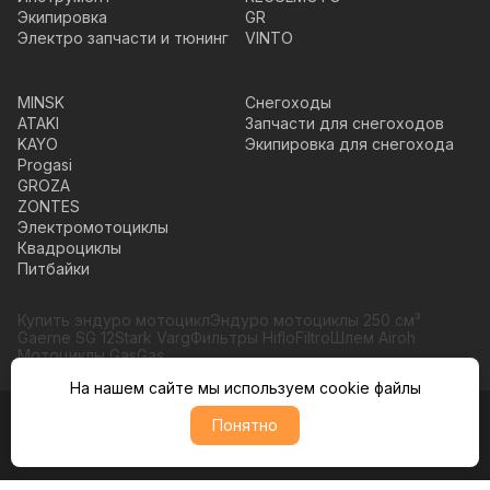
Экипировка
GR
Электро запчасти и тюнинг
VINTO
MINSK
Снегоходы
ATAKI
Запчасти для снегоходов
KAYO
Экипировка для снегохода
Progasi
GROZA
ZONTES
Электромотоциклы
Квадроциклы
Питбайки
Купить эндуро мотоцикл
Эндуро мотоциклы 250 см³
Gaerne SG 12
Stark Varg
Фильтры HifloFiltro
Шлем Airoh
Мотоциклы GasGas
На нашем сайте мы используем cookie файлы
Понятно
© Moto365, Все права защищены
Политика обратботки персональных данных