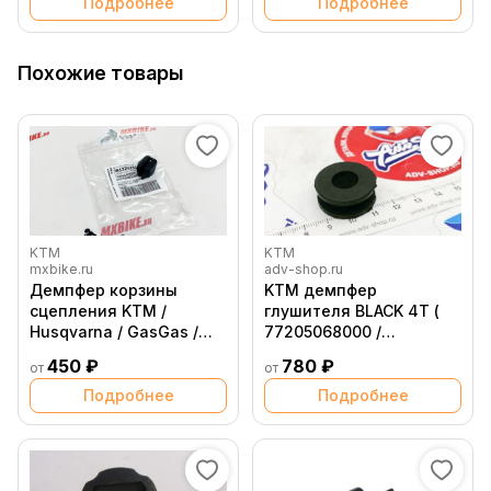
Подробнее
Подробнее
Похожие товары
KTM
KTM
mxbike.ru
adv-shop.ru
Демпфер корзины
KTM демпфер
сцепления KTM /
глушителя BLACK 4T (
Husqvarna / GasGas /
77205068000 /
Husaberg
54605068000 )
450 ₽
780 ₽
от
от
Подробнее
Подробнее