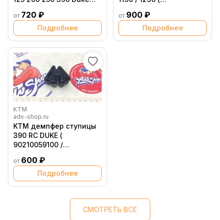
Adv 14-> ( 93335001000 )
54610459000 )
720 ₽
900 ₽
от
от
Подробнее
Подробнее
KTM
adv-shop.ru
KTM демпфер ступицы
390 RC DUKE (
90210059100 /
90210059000 )
600 ₽
от
Подробнее
СМОТРЕТЬ ВСЕ