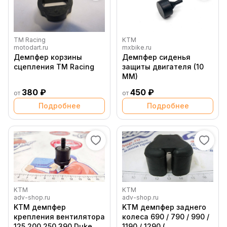
TM Racing
KTM
motodart.ru
mxbike.ru
Демпфер корзины
Демпфер сиденья
сцепления TM Racing
защиты двигателя (10
MM)
380 ₽
450 ₽
от
от
Подробнее
Подробнее
KTM
KTM
adv-shop.ru
adv-shop.ru
KTM демпфер
KTM демпфер заднего
крепления вентилятора
колеса 690 / 790 / 990 /
125 200 250 390 Duke
1190 / 1290 (