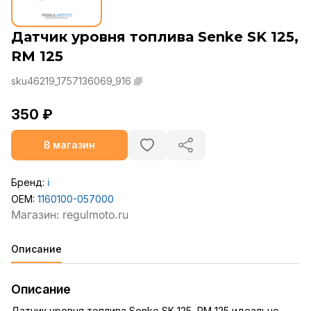
Датчик уровня топлива Senke SK 125,
RM 125
sku46219_1757136069_916
350 ₽
В магазин
Бренд:
ℹ️
OEM:
1160100-057000
Описание
Описание
Датчик уровня топлива Senke SK 125, RM 125 идеально