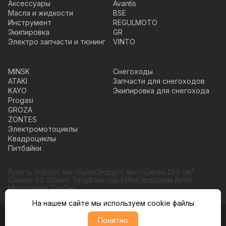
Аксессуары
Avantis
Масла и жидкости
BSE
Инструмент
REGULMOTO
Экипировка
GR
Электро запчасти и тюнинг
VINTO
MINSK
Снегоходы
ATAKI
Запчасти для снегоходов
KAYO
Экипировка для снегохода
Progasi
GROZA
ZONTES
Электромотоциклы
Квадроциклы
Питбайки
Купить эндуро мотоцикл
Эндуро мотоциклы 250 см³
Gaerne SG 12
Stark Varg
Фильтры HifloFiltro
Шлем Airoh
Мотоциклы GasGas
На нашем сайте мы используем cookie файлы
Понятно
© Moto365, Все права защищены