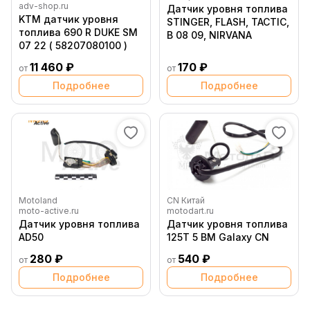
adv-shop.ru
Датчик уровня топлива
KTM датчик уровня
STINGER, FLASH, TACTIC,
топлива 690 R DUKE SM
B 08 09, NIRVANA
07 22 ( 58207080100 )
11 460 ₽
170 ₽
от
от
Подробнее
Подробнее
Motoland
CN Китай
moto-active.ru
motodart.ru
Датчик уровня топлива
Датчик уровня топлива
AD50
125T 5 BM Galaxy CN
280 ₽
540 ₽
от
от
Подробнее
Подробнее