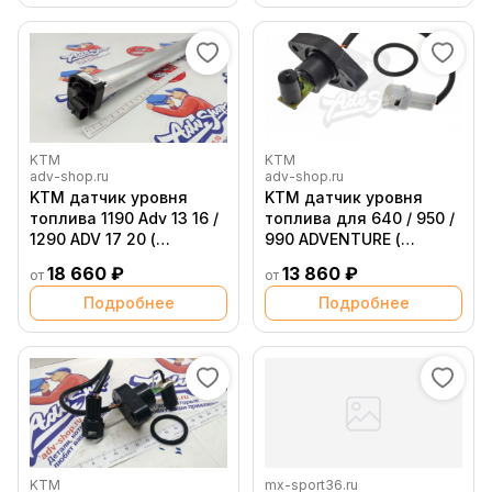
KTM
KTM
adv-shop.ru
adv-shop.ru
KTM датчик уровня
KTM датчик уровня
топлива 1190 Adv 13 16 /
топлива для 640 / 950 /
1290 ADV 17 20 (
990 ADVENTURE (
60307080200 /
58207080000 )
18 660 ₽
13 860 ₽
от
от
60307080100 /
60307080000 )
Подробнее
Подробнее
KTM
mx-sport36.ru