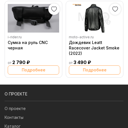
i-rider.ru
moto-active.ru
Сумка на руль CNC
Дождевик Leatt
черная
Racecover Jacket Smoke
(2022)
2 790 ₽
3 490 ₽
от
от
Подробнее
Подробнее
О ПРОЕКТЕ
О проекте
Контакты
Каталог