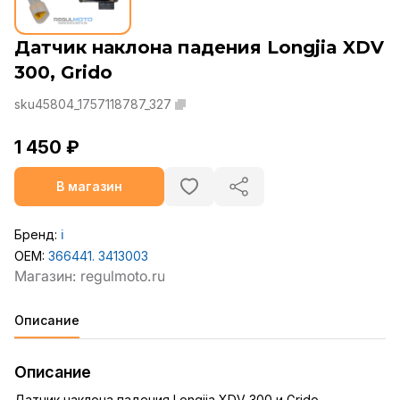
Датчик наклона падения Longjia XDV
300, Grido
sku45804_1757118787_327
1 450 ₽
В магазин
Бренд:
ℹ️
OEM:
366441. 3413003
Описание
Описание
Датчик наклона падения Longjia XDV 300 и Grido