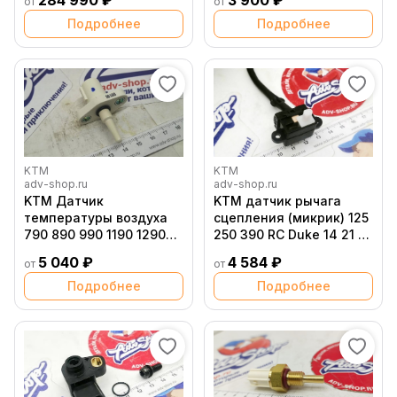
284 990 ₽
3 900 ₽
от
от
Подробнее
Подробнее
KTM
KTM
adv-shop.ru
adv-shop.ru
KTM Датчик
KTM датчик рычага
температуры воздуха
сцепления (микрик) 125
790 890 990 1190 1290
250 390 RC Duke 14 21 (
07 20 / 690 08 20 / SXF
90511049000 )
5 040 ₽
4 584 ₽
от
от
EXC F TPI 13 21 (
61041080000 )
Подробнее
Подробнее