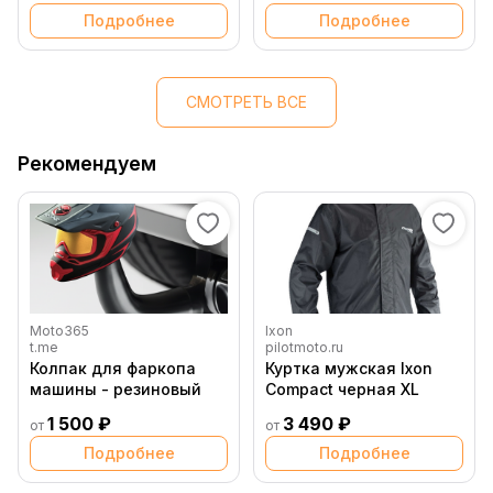
SXF EXCF 11 16 (
Подробнее
Подробнее
60011252000 )
СМОТРЕТЬ ВСЕ
Рекомендуем
Moto365
Ixon
t.me
pilotmoto.ru
Колпак для фаркопа
Куртка мужская Ixon
машины - резиновый
Compact черная XL
1 500 ₽
3 490 ₽
от
от
Подробнее
Подробнее