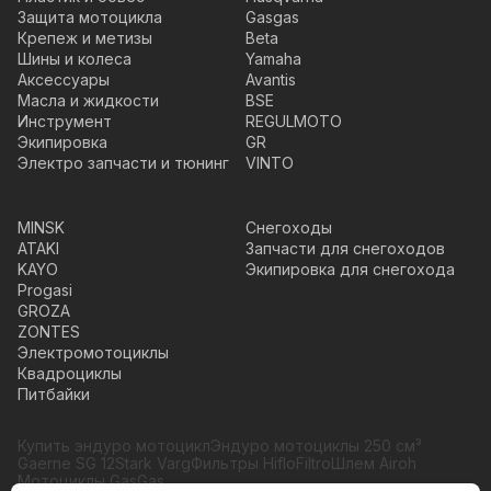
Защита мотоцикла
Gasgas
Крепеж и метизы
Beta
Шины и колеса
Yamaha
Аксессуары
Avantis
Масла и жидкости
BSE
Инструмент
REGULMOTO
Экипировка
GR
Электро запчасти и тюнинг
VINTO
MINSK
Снегоходы
ATAKI
Запчасти для снегоходов
KAYO
Экипировка для снегохода
Progasi
GROZA
ZONTES
Электромотоциклы
Квадроциклы
Питбайки
Купить эндуро мотоцикл
Эндуро мотоциклы 250 см³
Gaerne SG 12
Stark Varg
Фильтры HifloFiltro
Шлем Airoh
Мотоциклы GasGas