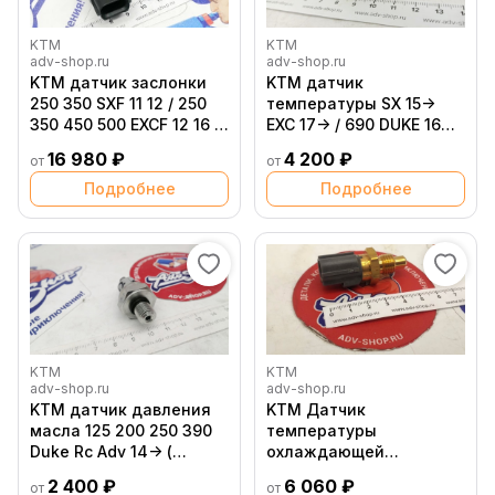
KTM
KTM
adv-shop.ru
adv-shop.ru
KTM датчик заслонки
KTM датчик
250 350 SXF 11 12 / 250
температуры SX 15->
350 450 500 EXCF 12 16 /
EXC 17-> / 690 DUKE 16->
350 Freeride 13 17 (
690 R SM 21-> / 790 890
16 980 ₽
4 200 ₽
от
от
81241077044 )
17-> / 1290 20-> (
79435047000 )
Подробнее
Подробнее
KTM
KTM
adv-shop.ru
adv-shop.ru
KTM датчик давления
KTM Датчик
масла 125 200 250 390
температуры
Duke Rc Adv 14-> (
охлаждающей
90138091000 )
жидкости 640 / 950 990
2 400 ₽
6 060 ₽
от
от
1190 1290 LC8 02 20 /