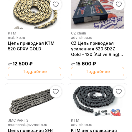
KTM
CZ chain
mxbike.ru
adv-shop.ru
Цепь приводная KTM
CZ Цепь приводная
520 GPXV GOLD
усиленная 520 SDZZ
Gold - 120 (Active Ring) (
790 890 ) // 520SDZZ 120
12 500 ₽
15 600 ₽
от
от
Подробнее
Подробнее
JMC PARTS
KTM
murmansk.jazzmoto.ru
adv-shop.ru
Цепь приводная SFR
KTM цепь приводная