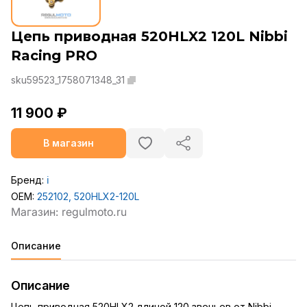
Цепь приводная 520HLX2 120L Nibbi
Racing PRO
sku59523_1758071348_31
11 900 ₽
В магазин
Бренд:
ℹ️
OEM:
252102, 520HLX2-120L
Описание
Описание
Цепь приводная 520HLX2 длиной 120 звеньев от Nibbi