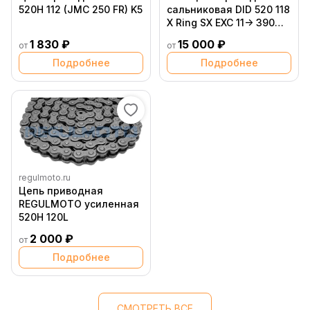
520H 112 (JMC 250 FR) K5
сальниковая DID 520 118
X Ring SX EXC 11-> 390
RC Duke Adv 14-> 690
1 830 ₽
15 000 ₽
от
от
790 08-> ( 78010267118 /
78010167118 /
Подробнее
Подробнее
78010167118 /
76510065116 /
76910065118 )
regulmoto.ru
Цепь приводная
REGULMOTO усиленная
520H 120L
2 000 ₽
от
Подробнее
СМОТРЕТЬ ВСЕ