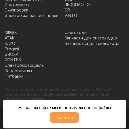
Инструмент
REGULMOTO
Экипировка
GR
Электро запчасти и тюнинг
VINTO
MINSK
Снегоходы
ATAKI
Запчасти для снегоходов
KAYO
Экипировка для снегохода
Progasi
GROZA
ZONTES
Электромотоциклы
Квадроциклы
Питбайки
Купить эндуро мотоцикл
Эндуро мотоциклы 250 см³
Gaerne SG 12
Stark Varg
Фильтры HifloFiltro
Шлем Airoh
Мотоциклы GasGas
На нашем сайте мы используем cookie файлы
Понятно
© Moto365, Все права защищены
Политика обратботки персональных данных