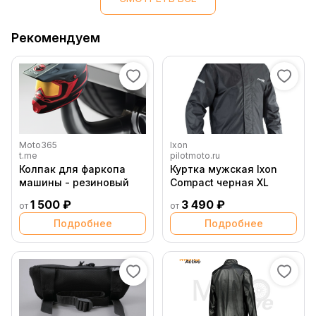
Рекомендуем
Moto365
Ixon
t.me
pilotmoto.ru
Колпак для фаркопа
Куртка мужская Ixon
машины - резиновый
Compact черная XL
1 500 ₽
3 490 ₽
от
от
Подробнее
Подробнее