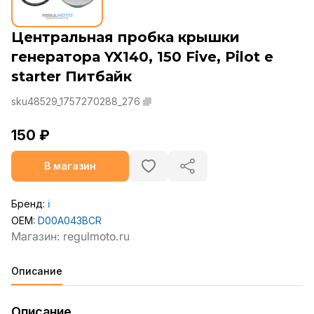
Центральная пробка крышки
генератора YX140, 150 Five, Pilot e
starter Питбайк
sku48529_1757270288_276
150 ₽
В магазин
Бренд:
ℹ️
OEM:
D00A043BCR
Описание
Описание