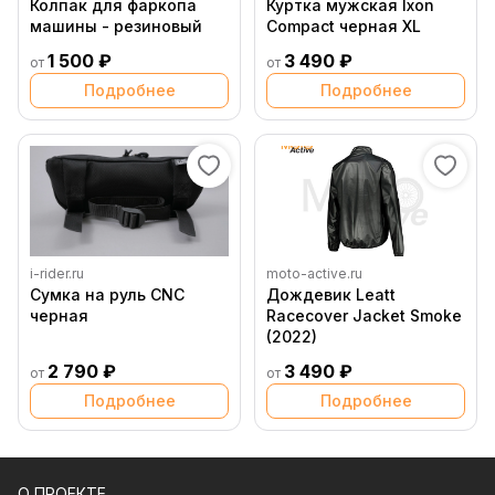
Колпак для фаркопа
Куртка мужская Ixon
машины - резиновый
Compact черная XL
1 500 ₽
3 490 ₽
от
от
Подробнее
Подробнее
i-rider.ru
moto-active.ru
Сумка на руль CNC
Дождевик Leatt
черная
Racecover Jacket Smoke
(2022)
2 790 ₽
3 490 ₽
от
от
Подробнее
Подробнее
О ПРОЕКТЕ