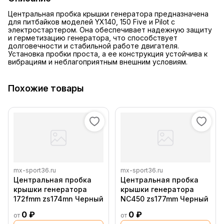
Центральная пробка крышки генератора предназначена
для питбайков моделей YX140, 150 Five и Pilot с
электростартером. Она обеспечивает надежную защиту
и герметизацию генератора, что способствует
долговечности и стабильной работе двигателя.
Установка пробки проста, а ее конструкция устойчива к
вибрациям и неблагоприятным внешним условиям.
Похожие товары
mx-sport36.ru
mx-sport36.ru
Центральная пробка
Центральная пробка
крышки генератора
крышки генератора
172fmm zs174mn Черный
NC450 zs177mm Черный
0 ₽
0 ₽
от
от