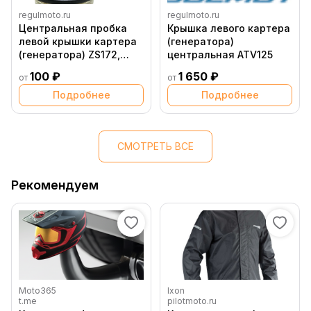
regulmoto.ru
regulmoto.ru
Центральная пробка
Крышка левого картера
левой крышки картера
(генератора)
(генератора) ZS172,
центральная ATV125
Senke, Alpha +
100 ₽
1 650 ₽
от
от
Подробнее
Подробнее
СМОТРЕТЬ ВСЕ
Рекомендуем
Moto365
Ixon
t.me
pilotmoto.ru