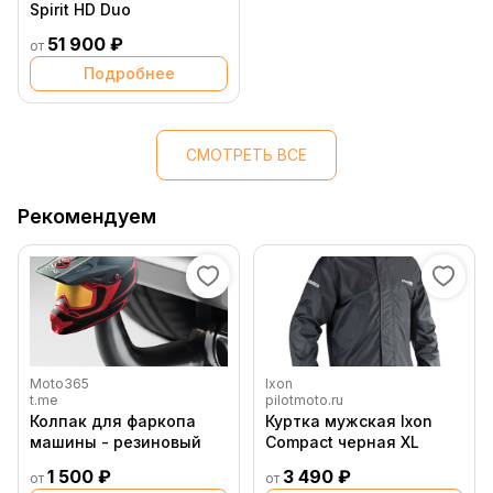
Spirit HD Duo
51 900 ₽
от
Подробнее
СМОТРЕТЬ ВСЕ
Рекомендуем
Moto365
Ixon
t.me
pilotmoto.ru
Колпак для фаркопа
Куртка мужская Ixon
машины - резиновый
Compact черная XL
1 500 ₽
3 490 ₽
от
от