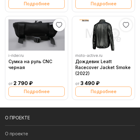
Подробнее
Подробнее
i-rider.ru
moto-active.ru
Сумка на руль CNC
Дождевик Leatt
черная
Racecover Jacket Smoke
(2022)
2 790 ₽
3 490 ₽
от
от
Подробнее
Подробнее
О ПРОЕКТЕ
О проекте