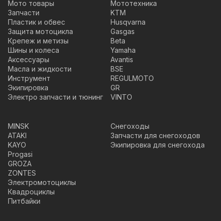
Мото товары
Мототехника
Запчасти
KTM
Пластик и обвес
Husqvarna
Защита мотоцикла
Gasgas
Крепеж и метизы
Beta
Шины и колеса
Yamaha
Аксессуары
Avantis
Масла и жидкости
BSE
Инструмент
REGULMOTO
Экипировка
GR
Электро запчасти и тюнинг
VINTO
MINSK
Снегоходы
ATAKI
Запчасти для снегоходов
KAYO
Экипировка для снегохода
Progasi
GROZA
ZONTES
Электромотоциклы
Квадроциклы
Питбайки