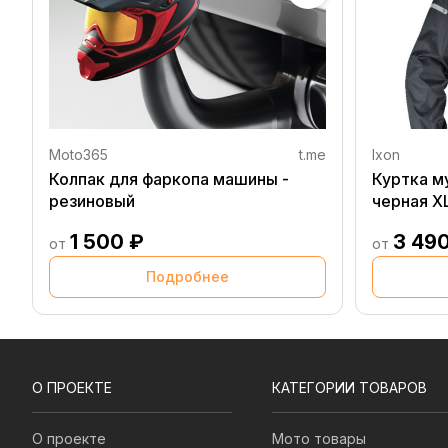
Moto365
t.me
Ixon
Колпак для фаркопа машины -
Куртка м
резиновый
черная X
1 500 ₽
3 49
от
от
Подробнее
О ПРОЕКТЕ
КАТЕГОРИИ ТОВАРОВ
О проекте
Мото товары