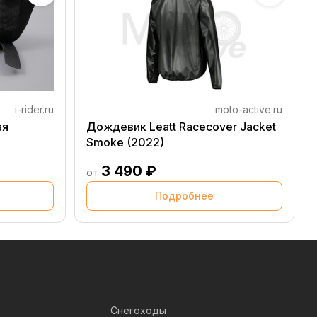
i-rider.ru
moto-active.ru
ая
Дождевик Leatt Racecover Jacket
Smoke (2022)
3 490 ₽
от
Подробнее
Снегоходы