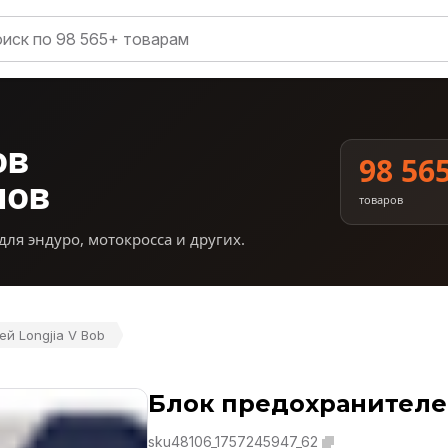
ов
98 56
нов
товаров
для эндуро, мотокросса и других.
й Longjia V Bob
Блок предохранителей
sku48106_1757245947_62