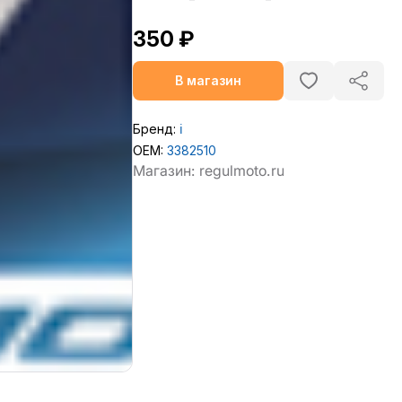
350 ₽
В магазин
Бренд:
ℹ️
OEM:
3382510