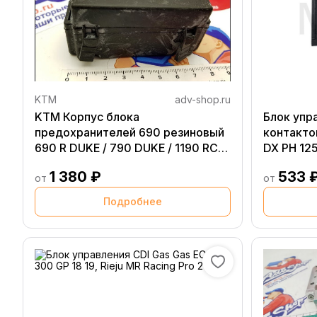
KTM
adv-shop.ru
KTM Корпус блока
Блок упра
предохранителей 690 резиновый
контакто
690 R DUKE / 790 DUKE / 1190 RC8(
DX PH 125
75011087050 )
1 380 ₽
533 
от
от
Подробнее