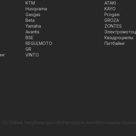
KTM
ATAKI
Husqvarna
KAYO
Gasgas
Progasi
Beta
GROZA
Yamaha
ZONTES
Avantis
Электромотоц
BSE
Квадроциклы
REGULMOTO
Питбайки
GR
инг
VINTO
 SG 12
Stark Varg
Фильтры HifloFiltro
Шлем Airoh
Мотоциклы GasGa