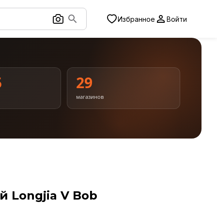
Избранное
Войти
5
29
магазинов
 Longjia V Bob