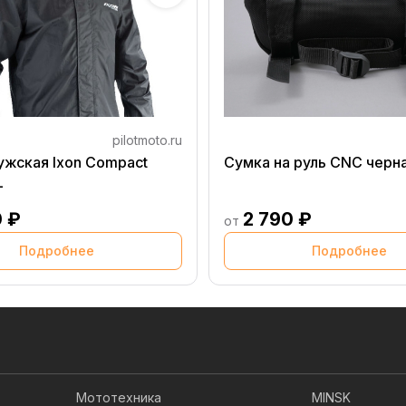
pilotmoto.ru
ужская Ixon Compact
Сумка на руль CNC черн
L
0 ₽
2 790 ₽
от
Подробнее
Подробнее
Мототехника
MINSK