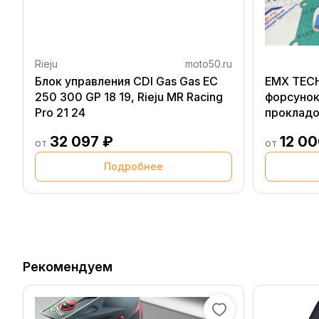
Rieju
moto50.ru
Блок управления CDI Gas Gas EC
EMX TECH
250 300 GP 18 19, Rieju MR Racing
форсунок
Pro 21 24
прокладо
TPI / 17 2
32 097 ₽
12 00
от
от
Подробнее
Рекомендуем