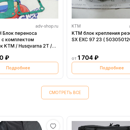
adv-shop.ru
KTM
 Блок переноса
KTM блок крепления рез
 с комплектом
SX EXC 97 23 ( 50305012
к KTM / Husqvarna 2T /
3 (ВСХ) ( 74 20 009 )
0 ₽
1 704 ₽
от
Подробнее
Подробнее
СМОТРЕТЬ ВСЕ