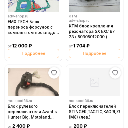
adv-shop.ru
KTM
adv-shop.ru
EMX TECH Блок
KTM блок крепления
переноса форсунок с
резонатора SX EXC 97
комплектом прокладок
23 ( 50305012000 )
KTM / Husqvarna 2T / TPI
/ 17 23 (ВСХ) ( 74 20 009
12 000 ₽
1 704 ₽
от
от
)
Подробнее
Подробнее
mx-sport36.ru
mx-sport36.ru
Блок рулевого
Блок переключателей
переключателя Avantis
STINGER,TACTIC,KAORI,Z50R
Hunter Big, Motoland
(M8) (лев.)
Wild Track X
2 400 ₽
200 ₽
от
от