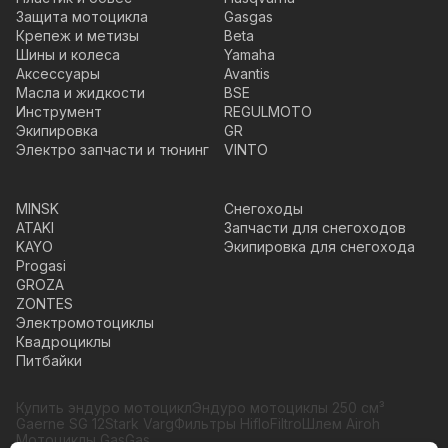
Защита мотоцикла
Gasgas
Крепеж и метизы
Beta
Шины и колеса
Yamaha
Аксессуары
Avantis
Масла и жидкости
BSE
Инструмент
REGULMOTO
Экипировка
GR
Электро запчасти и тюнинг
VINTO
MINSK
Снегоходы
ATAKI
Запчасти для снегоходов
KAYO
Экипировка для снегохода
Progasi
GROZA
ZONTES
Электромотоциклы
Квадроциклы
Питбайки
Купить эндуро мотоцикл
Эндуро мотоциклы 250 см³
Gaerne SG 12
Stark Varg
Фильтры HifloFiltro
Шлем Airoh
Мотоциклы GasGas