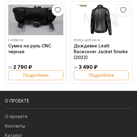
i-rider.ru
moto-active.ru
Сумка на руль CNC
Дождевик Leatt
черная
Racecover Jacket Smoke
(2022)
2 790 ₽
3 490 ₽
от
от
Подробнее
Подробнее
О ПРОЕКТЕ
О проекте
Контакты
Каталог