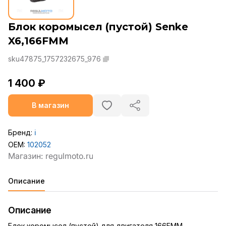
Блок коромысел (пустой) Senke
X6,166FMM
sku47875_1757232675_976
1 400 ₽
В магазин
Бренд:
ℹ️
OEM:
102052
Описание
Описание
Блок коромысел (пустой) для двигателя 166FMM