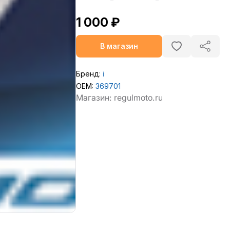
1 000 ₽
В магазин
Бренд:
ℹ️
OEM:
369701