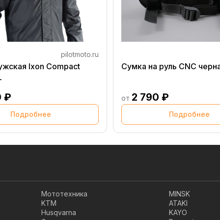
pilotmoto.ru
ужская Ixon Compact
Сумка на руль CNC черн
L
0 ₽
2 790 ₽
от
Подробнее
Подробнее
Мототехника
MINSK
KTM
ATAKI
Husqvarna
KAYO