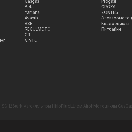
Gasgas
Progasi
Beta
GROZA
Yamaha
ZONTES
Avantis
Электромотоц
BSE
Квадроциклы
REGULMOTO
Питбайки
GR
инг
VINTO
 SG 12
Stark Varg
Фильтры HifloFiltro
Шлем Airoh
Мотоциклы GasGa