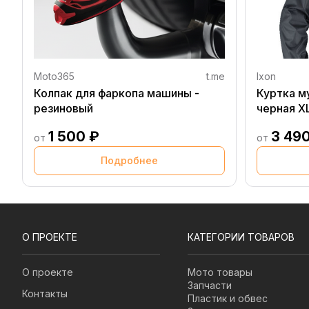
Moto365
t.me
Ixon
Колпак для фаркопа машины -
Куртка м
резиновый
черная X
1 500 ₽
3 49
от
от
Подробнее
О ПРОЕКТЕ
КАТЕГОРИИ ТОВАРОВ
О проекте
Мото товары
Запчасти
Контакты
Пластик и обвес