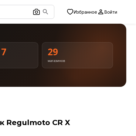
Избранное
Войти
17
29
магазинов
к Regulmoto CR X