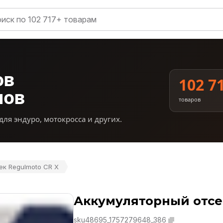
ов
102 7
нов
товаров
для эндуро, мотокросса и других.
ек Regulmoto CR X
Аккумуляторный отсе
sku48695_1757279648_386