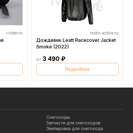
i-rider.ru
moto-active.ru
ая
Дождевик Leatt Racecover Jacket
Smoke (2022)
3 490 ₽
от
Подробнее
Снегоходы
Запчасти для снегоходов
Экипировка для снегохода