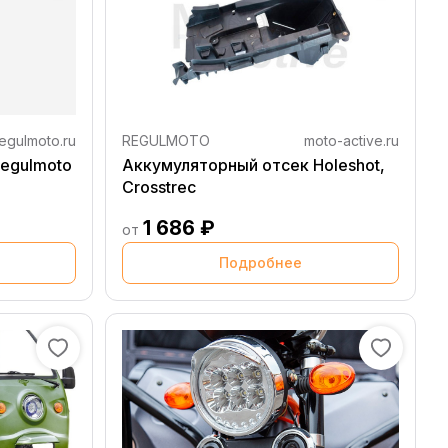
egulmoto.ru
REGULMOTO
moto-active.ru
egulmoto
Аккумуляторный отсек Holeshot,
Crosstrec
1 686 ₽
от
Подробнее