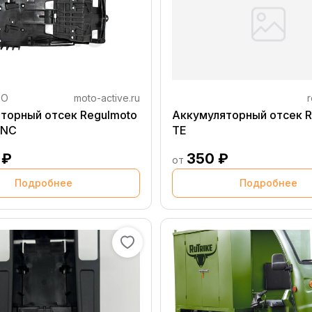
TO
moto-active.ru
r
торный отсек Regulmoto
Аккумуляторный отсек R
0NC
TE
 ₽
350 ₽
от
Подробнее
Подробнее