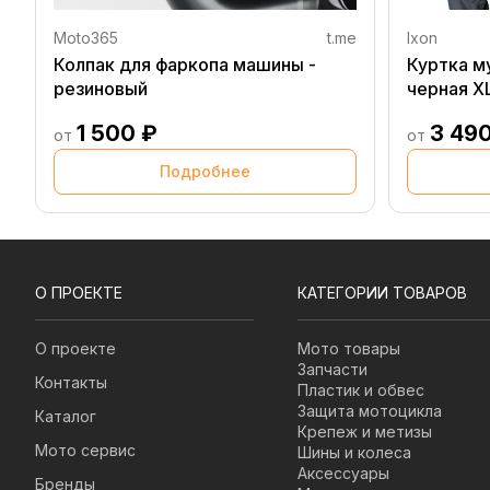
Moto365
t.me
Ixon
Колпак для фаркопа машины -
Куртка м
резиновый
черная X
1 500 ₽
3 49
от
от
Подробнее
О ПРОЕКТЕ
КАТЕГОРИИ ТОВАРОВ
О проекте
Мото товары
Запчасти
Контакты
Пластик и обвес
Защита мотоцикла
Каталог
Крепеж и метизы
Мото сервис
Шины и колеса
Аксессуары
Бренды