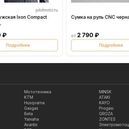
pilotmoto.ru
ужская Ixon Compact
Сумка на руль CNC черн
L
0 ₽
2 790 ₽
от
Подробнее
Подробнее
Мототехника
MINSK
KTM
ATAKI
Husqvarna
KAYO
Gasgas
Progasi
Beta
GROZA
Yamaha
ZONTES
Avantis
Электромотоц