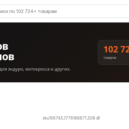
ов
102 7
нов
товаров
для эндуро, мотокросса и других.
sku156743_1778188871_508