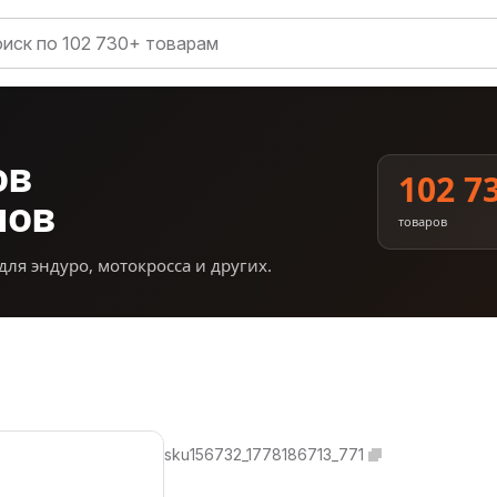
ов
102 7
нов
товаров
для эндуро, мотокросса и других.
sku156732_1778186713_771