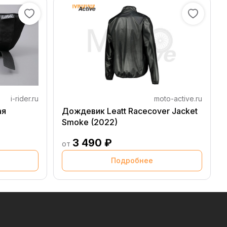
i-rider.ru
moto-active.ru
ая
Дождевик Leatt Racecover Jacket
Smoke (2022)
3 490 ₽
от
Подробнее