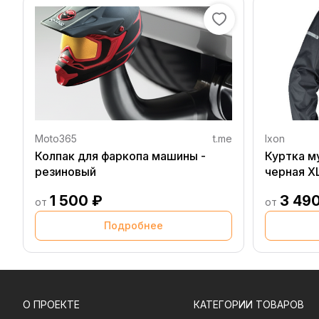
Moto365
t.me
Ixon
Колпак для фаркопа машины -
Куртка м
резиновый
черная X
1 500 ₽
3 49
от
от
Подробнее
О ПРОЕКТЕ
КАТЕГОРИИ ТОВАРОВ