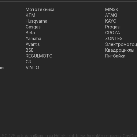
Мототехника
MINSK
KTM
ATAKI
Husqvarna
KAYO
Gasgas
Progasi
Beta
GROZA
Yamaha
ZONTES
Avantis
Электромотоц
BSE
Квадроциклы
REGULMOTO
Питбайки
GR
инг
VINTO
 SG 12
Stark Varg
Фильтры HifloFiltro
Шлем Airoh
Мотоциклы GasGa