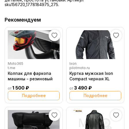
sku156720_1778184975_275.
Рекомендуем
Moto365
Ixon
t.me
pilotmoto.ru
Колпак для фаркопа
Куртка мужская Ixon
машины - резиновый
Compact черная XL
1 500 ₽
3 490 ₽
от
от
Подробнее
Подробнее