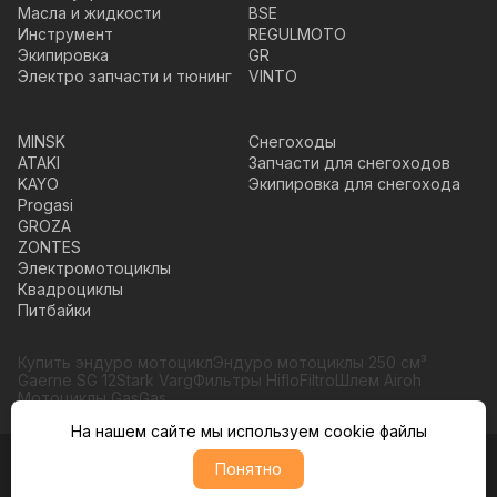
Масла и жидкости
BSE
Инструмент
REGULMOTO
Экипировка
GR
Электро запчасти и тюнинг
VINTO
MINSK
Снегоходы
ATAKI
Запчасти для снегоходов
KAYO
Экипировка для снегохода
Progasi
GROZA
ZONTES
Электромотоциклы
Квадроциклы
Питбайки
Купить эндуро мотоцикл
Эндуро мотоциклы 250 см³
Gaerne SG 12
Stark Varg
Фильтры HifloFiltro
Шлем Airoh
Мотоциклы GasGas
На нашем сайте мы используем cookie файлы
Понятно
© Moto365, Все права защищены
Политика обратботки персональных данных