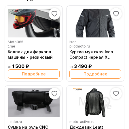
Moto365
Ixon
t.me
pilotmoto.ru
Колпак для фаркопа
Куртка мужская Ixon
машины - резиновый
Compact черная XL
1 500 ₽
3 490 ₽
от
от
Подробнее
Подробнее
i-rider.ru
moto-active.ru
Сумка на руль CNC
Дождевик Leatt