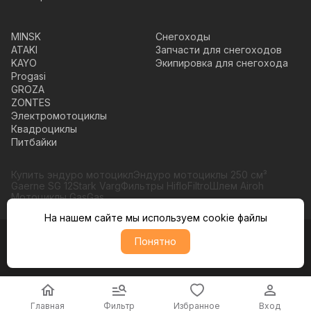
MINSK
Снегоходы
ATAKI
Запчасти для снегоходов
KAYO
Экипировка для снегохода
Progasi
GROZA
ZONTES
Электромотоциклы
Квадроциклы
Питбайки
Купить эндуро мотоцикл
Эндуро мотоциклы 250 см³
Gaerne SG 12
Stark Varg
Фильтры HifloFiltro
Шлем Airoh
Мотоциклы GasGas
На нашем сайте мы используем cookie файлы
Понятно
© Moto365, Все права защищены
Политика обратботки персональных данных
Главная
Фильтр
Избранное
Вход