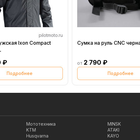
pilotmoto.ru
ужская Ixon Compact
Сумка на руль CNC черн
L
0 ₽
2 790 ₽
от
Подробнее
Подробнее
Мототехника
MINSK
KTM
ATAKI
Husqvarna
KAYO