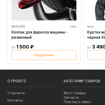
Moto365
t.me
Ixon
Колпак для фаркопа машины -
Куртка м
резиновый
черная X
1 500 ₽
3 49
от
от
Подробнее
О ПРОЕКТЕ
КАТЕГОРИИ ТОВАРОВ
О проекте
Мото товары
Запчасти
Контакты
Пластик и обвес