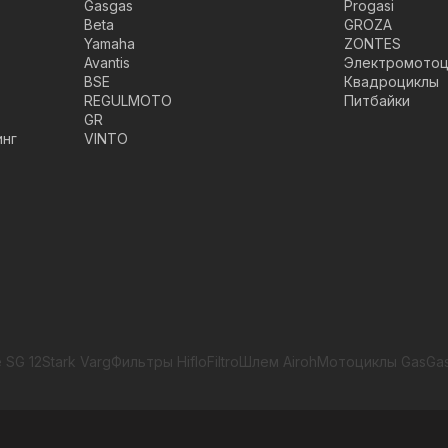
Gasgas
Progasi
Beta
GROZA
Yamaha
ZONTES
Avantis
Электромотоц
BSE
Квадроциклы
REGULMOTO
Питбайки
GR
инг
VINTO
 SG 12
Stark Varg
Фильтры HifloFiltro
Шлем Airoh
Мотоциклы GasGa