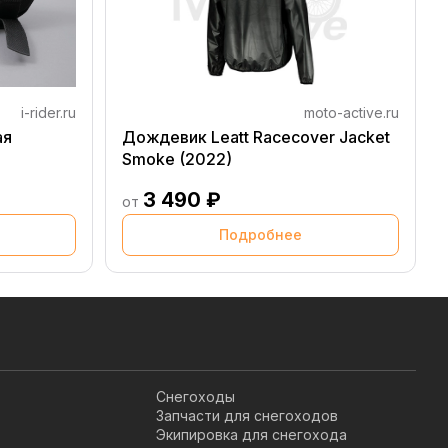
i-rider.ru
moto-active.ru
ая
Дождевик Leatt Racecover Jacket
Smoke (2022)
3 490 ₽
от
Подробнее
Снегоходы
Запчасти для снегоходов
Экипировка для снегохода