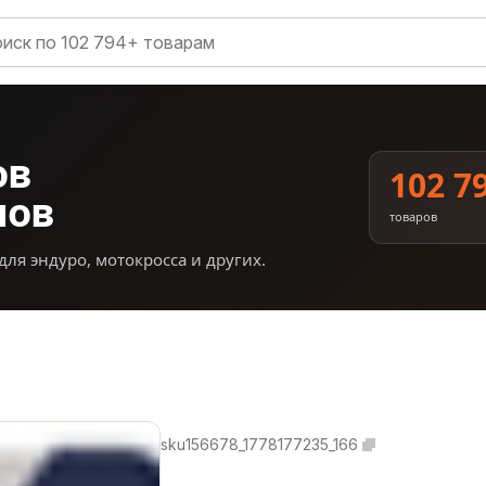
ов
102 7
нов
товаров
для эндуро, мотокросса и других.
sku156678_1778177235_166