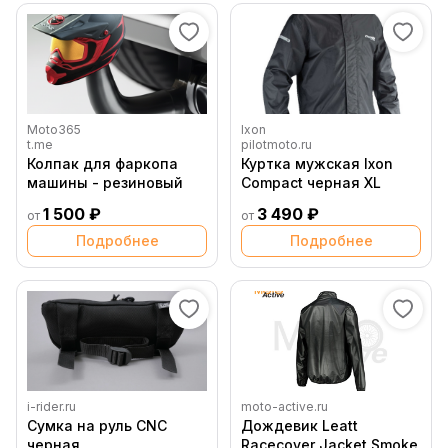
Moto365
Ixon
t.me
pilotmoto.ru
Колпак для фаркопа
Куртка мужская Ixon
машины - резиновый
Compact черная XL
1 500 ₽
3 490 ₽
от
от
Подробнее
Подробнее
i-rider.ru
moto-active.ru
Сумка на руль CNC
Дождевик Leatt
черная
Racecover Jacket Smoke