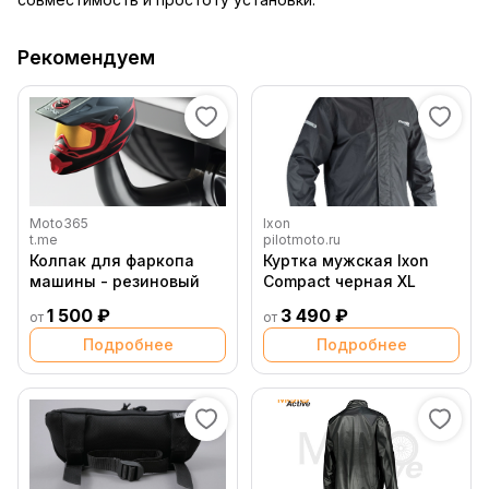
Рекомендуем
Moto365
Ixon
t.me
pilotmoto.ru
Колпак для фаркопа
Куртка мужская Ixon
машины - резиновый
Compact черная XL
1 500 ₽
3 490 ₽
от
от
Подробнее
Подробнее