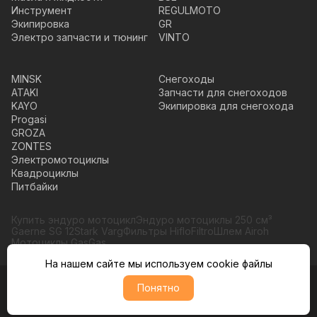
Инструмент
REGULMOTO
Экипировка
GR
Электро запчасти и тюнинг
VINTO
MINSK
Снегоходы
ATAKI
Запчасти для снегоходов
KAYO
Экипировка для снегохода
Progasi
GROZA
ZONTES
Электромотоциклы
Квадроциклы
Питбайки
Купить эндуро мотоцикл
Эндуро мотоциклы 250 см³
Gaerne SG 12
Stark Varg
Фильтры HifloFiltro
Шлем Airoh
Мотоциклы GasGas
На нашем сайте мы используем cookie файлы
Понятно
© Moto365, Все права защищены
Политика обратботки персональных данных