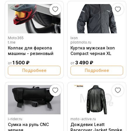
Moto365
Ixon
t.me
pilotmoto.ru
Колпак для фаркопа
Куртка мужская Ixon
машины - резиновый
Compact черная XL
1 500 ₽
3 490 ₽
от
от
Подробнее
Подробнее
i-rider.ru
moto-active.ru
Сумка на руль CNC
Дождевик Leatt
черная
Racecover Jacket Smoke