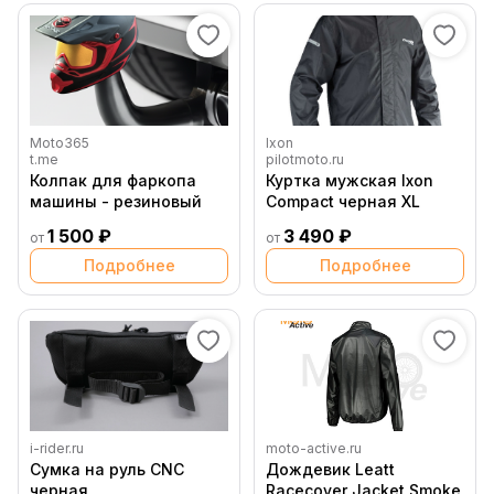
Moto365
Ixon
t.me
pilotmoto.ru
Колпак для фаркопа
Куртка мужская Ixon
машины - резиновый
Compact черная XL
1 500 ₽
3 490 ₽
от
от
Подробнее
Подробнее
i-rider.ru
moto-active.ru
Сумка на руль CNC
Дождевик Leatt
черная
Racecover Jacket Smoke