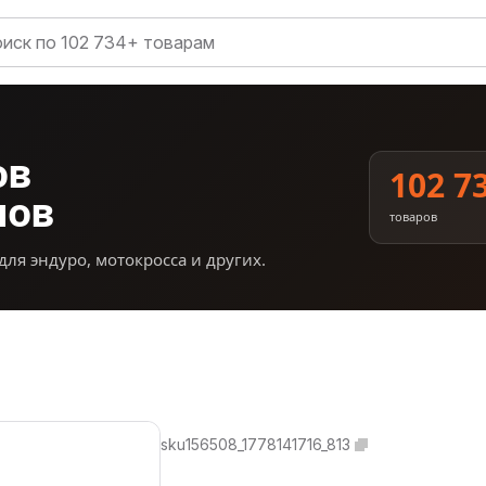
ов
102 7
нов
товаров
для эндуро, мотокросса и других.
sku156508_1778141716_813