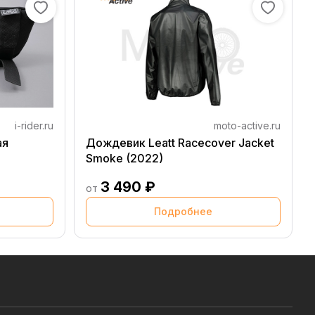
i-rider.ru
moto-active.ru
ая
Дождевик Leatt Racecover Jacket
Smoke (2022)
3 490 ₽
от
Подробнее