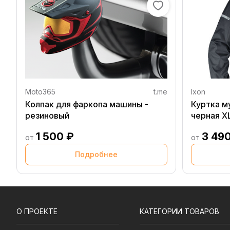
Moto365
t.me
Ixon
Колпак для фаркопа машины -
Куртка м
резиновый
черная X
1 500 ₽
3 49
от
от
Подробнее
О ПРОЕКТЕ
КАТЕГОРИИ ТОВАРОВ