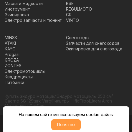
Масла и жидкости
BSE
Инструмент
REGULMOTO
Экипировка
GR
Электро запчасти и тюнинг
VINTO
MINSK
Снегоходы
ATAKI
Запчасти для снегоходов
KAYO
Экипировка для снегохода
Progasi
GROZA
ZONTES
Электромотоциклы
Квадроциклы
Питбайки
Купить эндуро мотоцикл
Эндуро мотоциклы 250 см³
Gaerne SG 12
Stark Varg
Фильтры HifloFiltro
Шлем Airoh
Мотоциклы GasGas
На нашем сайте мы используем cookie файлы
© Moto365, Все права защищены
Понятно
Политика обратботки персональных данных