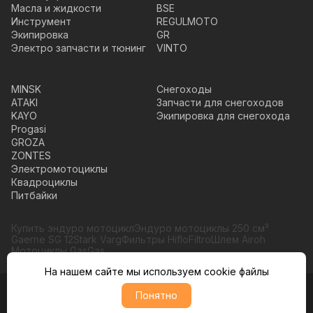
Масла и жидкости
BSE
Инструмент
REGULMOTO
Экипировка
GR
Электро запчасти и тюнинг
VINTO
MINSK
Снегоходы
ATAKI
Запчасти для снегоходов
KAYO
Экипировка для снегохода
Progasi
GROZA
ZONTES
Электромотоциклы
Квадроциклы
Питбайки
Купить эндуро мотоцикл
Эндуро мотоциклы 250 см³
Gaerne SG 12
Stark Varg
Фильтры HifloFiltro
Шлем Airoh
Мотоциклы GasGas
На нашем сайте мы используем cookie файлы
© Moto365, Все права защищены
Понятно
Политика обратботки персональных данных