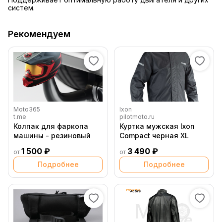
систем.
Рекомендуем
Moto365
Ixon
t.me
pilotmoto.ru
Колпак для фаркопа
Куртка мужская Ixon
машины - резиновый
Compact черная XL
1 500 ₽
3 490 ₽
от
от
Подробнее
Подробнее