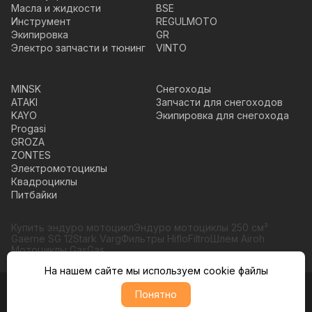
Масла и жидкости
BSE
Инструмент
REGULMOTO
Экипировка
GR
Электро запчасти и тюнинг
VINTO
MINSK
Снегоходы
ATAKI
Запчасти для снегоходов
KAYO
Экипировка для снегохода
Progasi
GROZA
ZONTES
Электромотоциклы
Квадроциклы
Питбайки
Купить эндуро мотоцикл
Эндуро мотоциклы 250 см³
Gaerne SG 12
Stark Varg
Фильтры HifloFiltro
Шлем Airoh
Мотоциклы GasGas
На нашем сайте мы используем cookie файлы
© Moto365, Все права защищены
Понятно
Политика обратботки персональных данных