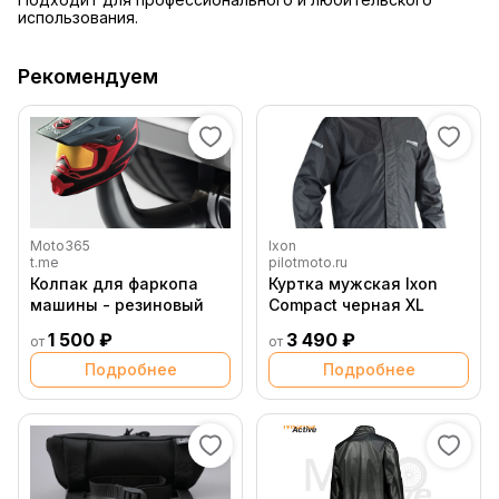
использования.
Рекомендуем
Moto365
Ixon
t.me
pilotmoto.ru
Колпак для фаркопа
Куртка мужская Ixon
машины - резиновый
Compact черная XL
1 500 ₽
3 490 ₽
от
от
Подробнее
Подробнее