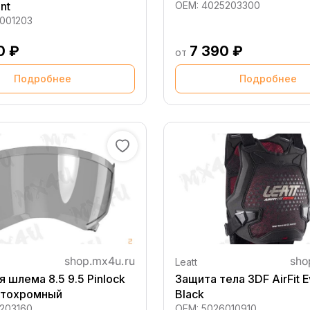
nt
OEM:
4025203300
001203
0 ₽
7 390 ₽
от
Подробнее
Подробнее
Leatt
я шлема 8.5 9.5 Pinlock
Защита тела 3DF AirFit E
отохромный
Black
203160
OEM:
5026010910