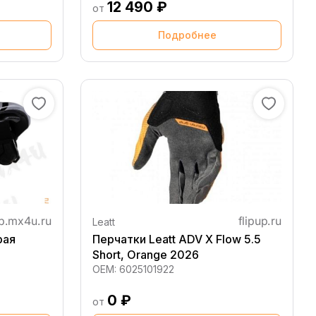
12 490 ₽
от
Подробнее
Leatt
рая
Перчатки Leatt ADV X Flow 5.5
Short, Orange 2026
OEM:
6025101922
0 ₽
от