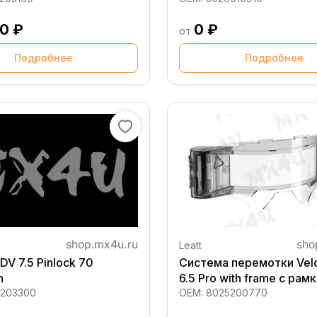
90 ₽
0 ₽
от
Подробнее
Подробнее
Leatt
DV 7.5 Pinlock 70
Cистема перемотки Velo
n
6.5 Pro with frame с рам
203300
OEM:
8025200770