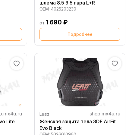
шлема 8.5 9.5 пара L+R
OEM:
4025203230
1 690 ₽
от
Подробнее
Leatt
vo Lite
Женская защита тела 3DF AirFit
Evo Black
OEM:
5026010960