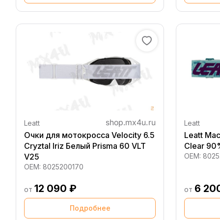
Leatt
Leatt
Очки для мотокросса Velocity 6.5
Leatt Мас
Cryztal Iriz Белый Prisma 60 VLT
Clear 90
V25
OEM:
8025
OEM:
8025200170
12 090 ₽
6 20
от
от
Подробнее