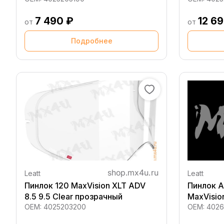
7 490 ₽
12 6
от
от
Подробнее
Leatt
Leatt
Пинлок 120 MaxVision XLT ADV
Пинлок A
8.5 9.5 Clear прозрачный
MaxVisio
OEM:
4025203200
OEM:
4026