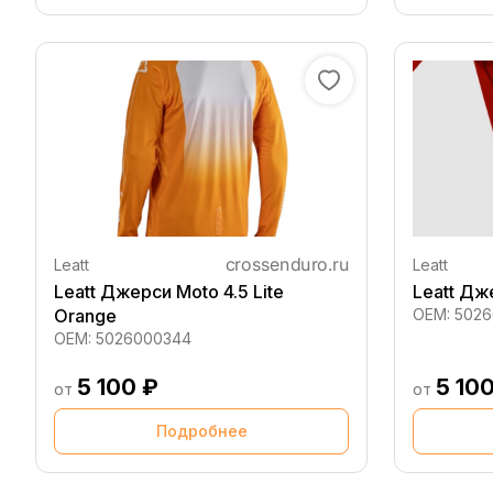
Leatt
Leatt
Leatt Джерси Moto 4.5 Lite
Leatt Дже
Orange
OEM:
502
OEM:
5026000344
5 100 ₽
5 10
от
от
Подробнее