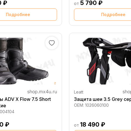
0 ₽
5 790 ₽
от
Подробнее
Подробнее
Leatt
 ADV X Flow 7.5 Short
Защита шеи 3.5 Grey се
кие
OEM:
1026060100
004104
90 ₽
18 490 ₽
от