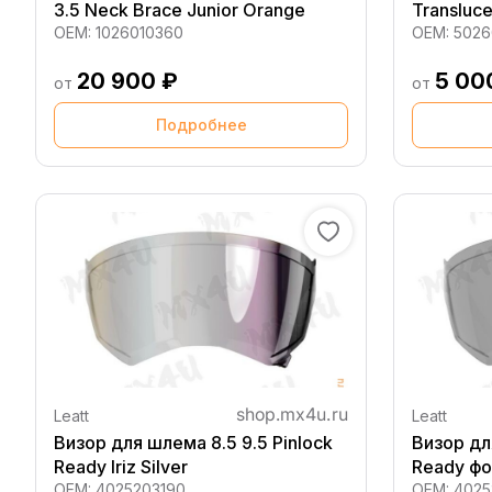
3.5 Neck Brace Junior Orange
Transluce
OEM:
1026010360
OEM:
5026
20 900 ₽
5 00
от
от
Подробнее
Leatt
Leatt
Визор для шлема 8.5 9.5 Pinlock
Визор дл
Ready Iriz Silver
Ready ф
OEM:
4025203190
OEM:
4025