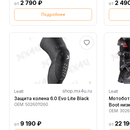
2 790 ₽
2 49
от
от
Подробнее
Leatt
Leatt
Защита колена 6.0 Evo Lite Black
Мотоботы
OEM:
5026011260
Boot низ
OEM:
3026
9 190 ₽
22 1
от
от