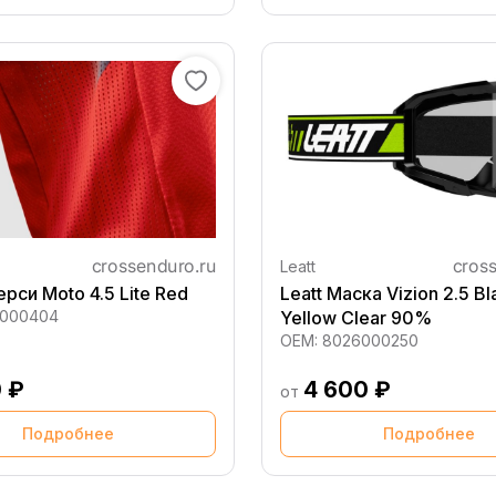
Leatt
рси Moto 4.5 Lite Red
Leatt Маска Vizion 2.5 B
6000404
Yellow Clear 90%
OEM:
8026000250
0 ₽
4 600 ₽
от
Подробнее
Подробнее