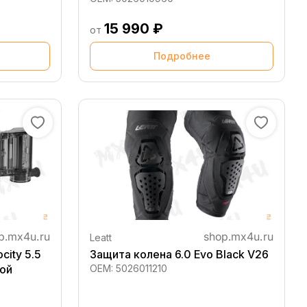
15 990 ₽
от
Подробнее
Leatt
city 5.5
Защита колена 6.0 Evo Black V26
кой
OEM:
5026011210